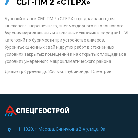
СБГ-ПМ 2 «СТЕРХ»
Буровой станок СБГ-ПМ 2 «СТЕРХ» предназначен для
шнекового, шарошечного, пневмоударного и колонкового
бурения вертикальных и наклонных скважин в породах I – VI
категорий по буримости при устройстве анкеров,
буроинъекционных свай и других работ в стесненных
условиях закрытых помещений и на открытых площадках в
условиях умеренного макроклиматического района.
Диаметр бурения до 250 мм, глубиной до 15 метров.
111020, г. Москва, Синичкина 2-я улица, 9а