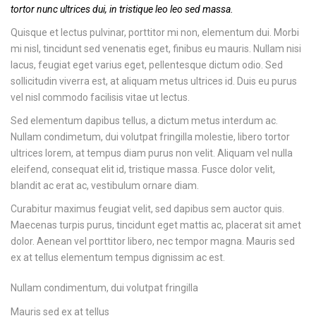
tortor nunc ultrices dui, in tristique leo leo sed massa.
Quisque et lectus pulvinar, porttitor mi non, elementum dui. Morbi
mi nisl, tincidunt sed venenatis eget, finibus eu mauris. Nullam nisi
lacus, feugiat eget varius eget, pellentesque dictum odio. Sed
sollicitudin viverra est, at aliquam metus ultrices id. Duis eu purus
vel nisl commodo facilisis vitae ut lectus.
Sed elementum dapibus tellus, a dictum metus interdum ac.
Nullam condimetum, dui volutpat fringilla molestie, libero tortor
ultrices lorem, at tempus diam purus non velit. Aliquam vel nulla
eleifend, consequat elit id, tristique massa. Fusce dolor velit,
blandit ac erat ac, vestibulum ornare diam.
Curabitur maximus feugiat velit, sed dapibus sem auctor quis.
Maecenas turpis purus, tincidunt eget mattis ac, placerat sit amet
dolor. Aenean vel porttitor libero, nec tempor magna. Mauris sed
ex at tellus elementum tempus dignissim ac est.
Nullam condimentum, dui volutpat fringilla
Mauris sed ex at tellus