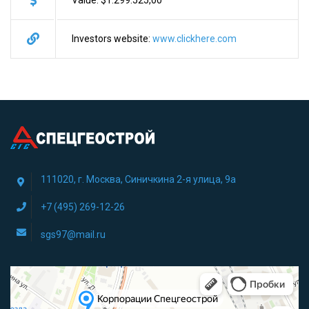
Value: $1.299.525,00
Investors website:
www.clickhere.com
111020, г. Москва, Синичкина 2-я улица, 9а
+7 (495) 269-12-26
sgs97@mail.ru